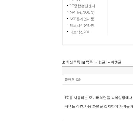
PC종합검진센터
아이눈(INOON)
ASP온라인제품
터보백신온라인
터보백신2001
최신목록
|
목록
|
윗글
|
아랫글
글번호 129
PC를 사용하는 모니터화면을 녹화설정에서 
자녀들의 PC사용 화면을 캡쳐하여 자녀들과