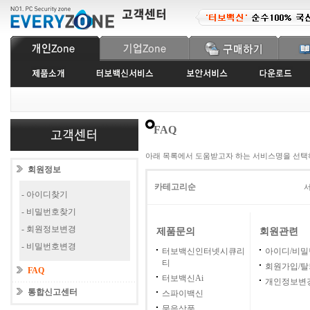
FAQ
아래 목록에서 도움받고자 하는 서비스명을 선택
회원정보
카테고리순
서
- 아이디찾기
- 비밀번호찾기
- 회원정보변경
제품문의
회원관련
- 비밀번호변경
터보백신인터넷시큐리
아이디/비
티
회원가입/탈
FAQ
터보백신Ai
개인정보변
통합신고센터
스파이백신
묶음상품