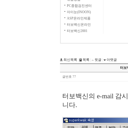
PC종합검진센터
아이눈(INOON)
ASP온라인제품
터보백신온라인
터보백신2001
최신목록
|
목록
|
윗글
|
아랫글
터보백
글번호 77
터보백신의 e-mail 감
니다.