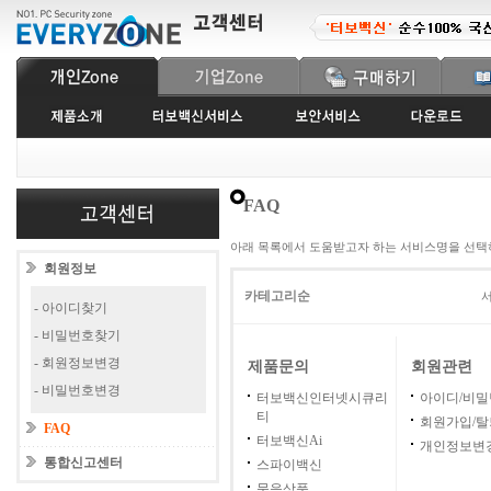
FAQ
아래 목록에서 도움받고자 하는 서비스명을 선택
회원정보
카테고리순
서
- 아이디찾기
- 비밀번호찾기
- 회원정보변경
제품문의
회원관련
- 비밀번호변경
터보백신인터넷시큐리
아이디/비
티
회원가입/탈
FAQ
터보백신Ai
개인정보변
통합신고센터
스파이백신
묶음상품