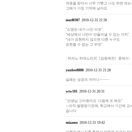
격증을 받아서 너무 기뻣고 나도 하면 되
그때가 가징 기억에 남아요
marl0307
2010-12-31 21:56
''소명은 내가 나인 이유'',
''세상에서 나만이 만들어낼 수 있는 가치'',
''내가 표현하지 않으면 다른 누구도
표현할 수 없는 그 무엇''.
- 히라노 히데노리의《감동예찬》중에서 -
yunhee8888
2010-12-31 21:28
실패는 성공의 어머니~~~~~
wtw101
2010-12-31 20:31
"선생님 고마웠어요. 다음에 또 봐요"
<-아직 발령받기전에, 학교에서 기간제 교
습니다.
miaamo
2010-12-31 19:42