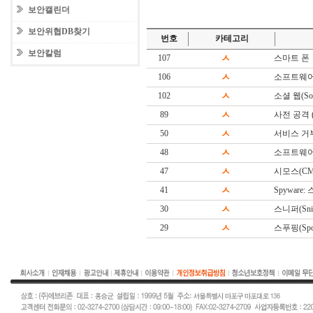
보안캘린더
보안위협DB찾기
번호
카테고리
보안칼럼
107
ㅅ
스마트 폰
106
ㅅ
소프트웨어
102
ㅅ
소셜 웹(Soc
89
ㅅ
사전 공격 (Di
50
ㅅ
서비스 거
48
ㅅ
소프트웨어(S
47
ㅅ
시모스(CM
41
ㅅ
Spyware
30
ㅅ
스니퍼(Snif
29
ㅅ
스푸핑(Spoo