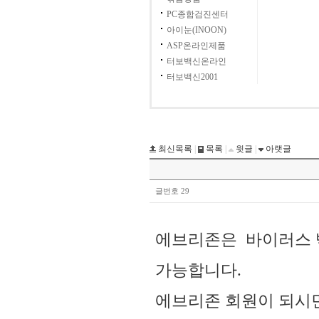
PC종합검진센터
아이눈(INOON)
ASP온라인제품
터보백신온라인
터보백신2001
최신목록
|
목록
|
윗글
|
아랫글
글번호 29
에브리존은 바이러스 
가능합니다.
에브리존 회원이 되시면