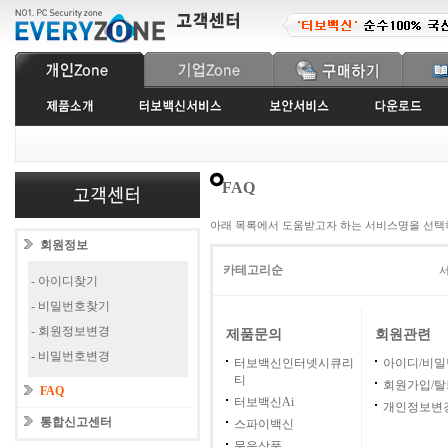
FAQ
아래 목록에서 도움받고자 하는 서비스명을 선택
회원정보
카테고리순
서
- 아이디찾기
- 비밀번호찾기
- 회원정보변경
제품문의
회원관련
- 비밀번호변경
터보백신인터넷시큐리
아이디/비
티
회원가입/탈
FAQ
터보백신Ai
개인정보변
통합신고센터
스파이백신
묶음상품